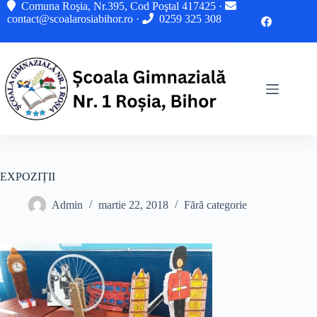
Sari
Comuna Roşia, Nr.395, Cod Poştal 417425 ·
la
contact@scoalarosiabihor.ro
·
0259 325 308
conținut
EXPOZIȚII
Admin
martie 22, 2018
Fără categorie