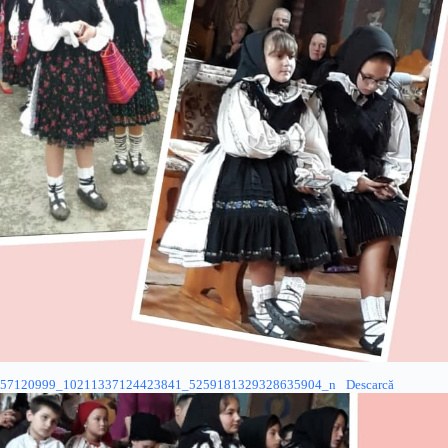
57120999_10211337124423841_5259181329328635904_n
Descarcă