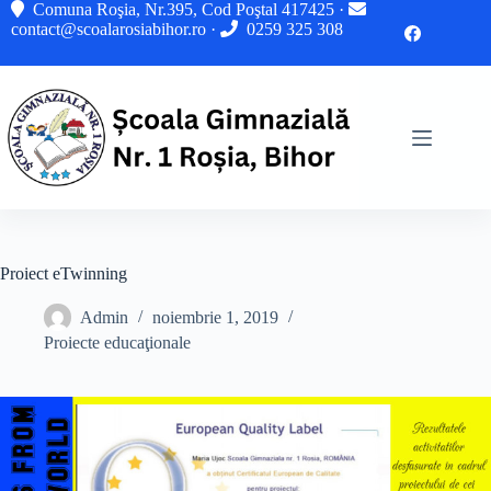
Sari
Comuna Roşia, Nr.395, Cod Poştal 417425 ·
la
contact@scoalarosiabihor.ro
·
0259 325 308
conținut
Proiect eTwinning
Admin
noiembrie 1, 2019
Proiecte educaţionale