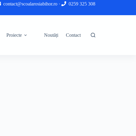
contact@scoalarosiabihor.ro
·
0259 325 308
Proiecte
Noutăți
Contact