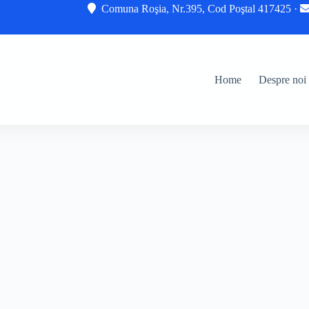
Comuna Roşia, Nr.395, Cod Poştal 417425 ·
Home
Despre noi