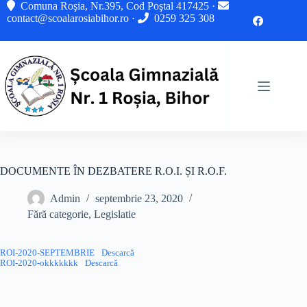
Sari
Comuna Roşia, Nr.395, Cod Poştal 417425 ·
la
contact@scoalarosiabihor.ro
·
0259 325 308
conținut
DOCUMENTE ÎN DEZBATERE R.O.I. ȘI R.O.F.
Admin
septembrie 23, 2020
Fără categorie
,
Legislatie
ROI-2020-SEPTEMBRIE
Descarcă
ROI-2020-okkkkkkk
Descarcă