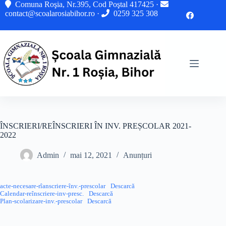
Sari
Comuna Roşia, Nr.395, Cod Poştal 417425 ·
la
contact@scoalarosiabihor.ro
·
0259 325 308
conținut
ÎNSCRIERI/REÎNSCRIERI ÎN INV. PREȘCOLAR 2021-
2022
Admin
mai 12, 2021
Anunțuri
acte-necesare-rîanscriere-înv.-prescolar
Descarcă
Calendar-reînscriere-inv-presc.
Descarcă
Plan-scolarizare-inv.-prescolar
Descarcă