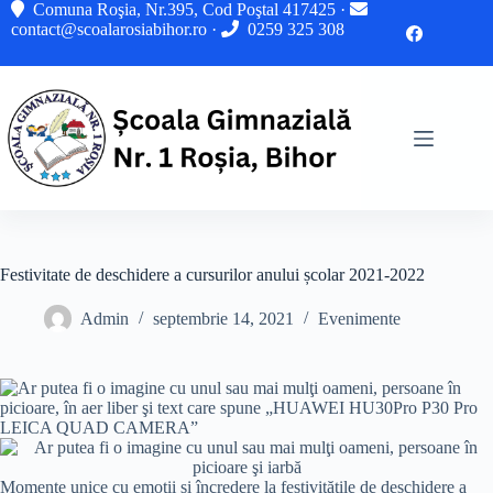
Sari
Comuna Roşia, Nr.395, Cod Poştal 417425 ·
la
contact@scoalarosiabihor.ro
·
0259 325 308
conținut
Festivitate de deschidere a cursurilor anului școlar 2021-2022
Admin
septembrie 14, 2021
Evenimente
Momente unice cu emoții și încredere la festivitățile de deschidere a