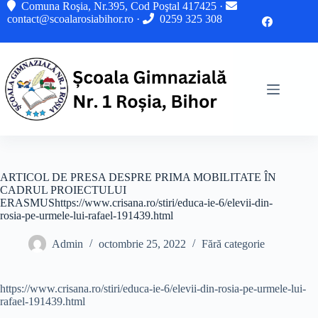
Sari
Comuna Roşia, Nr.395, Cod Poştal 417425 ·
la
contact@scoalarosiabihor.ro
·
0259 325 308
conținut
ARTICOL DE PRESA DESPRE PRIMA MOBILITATE ÎN
CADRUL PROIECTULUI
ERASMUShttps://www.crisana.ro/stiri/educa-ie-6/elevii-din-
rosia-pe-urmele-lui-rafael-191439.html
Admin
octombrie 25, 2022
Fără categorie
https://www.crisana.ro/stiri/educa-ie-6/elevii-din-rosia-pe-urmele-lui-
rafael-191439.html