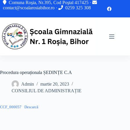
Sari
Comuna Roşia, Nr.395, Cod Poştal 417425 ·
la
contact@scoalarosiabihor.ro
·
0259 325 308
conținut
Procedura operaționala ȘEDINȚE C.A
Admin
martie 20, 2023
CONSILIUL DE ADMINISTRAȚIE
CCF_000057
Descarcă