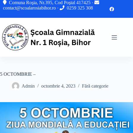
Sari
Comuna Roşia, Nr.395, Cod Poştal 417425 ·
la
contact@scoalarosiabihor.ro
·
0259 325 308
conținut
5 OCTOMBRIE –
Admin
octombrie 4, 2023
Fără categorie