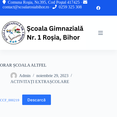
Sari
Comuna Roşia, Nr.395, Cod Poştal 417425 ·
la
contact@scoalarosiabihor.ro
·
0259 325 308
conținut
ORAR ȘCOALA ALTFEL
Admin
noiembrie 29, 2023
ACTIVITAȚI EXTRAȘCOLARE
Descarcă
CCF_000219