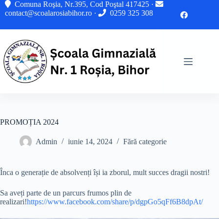
Sari
Comuna Roşia, Nr.395, Cod Poştal 417425 ·
la
contact@scoalarosiabihor.ro
·
0259 325 308
conținut
PROMOȚIA 2024
Admin
iunie 14, 2024
Fără categorie
Înca o generație de absolvenți își ia zborul, mult succes dragii nostri!
Sa aveți parte de un parcurs frumos plin de
realizari!
https://www.facebook.com/share/p/dgpGo5qFf6B8dpAt/