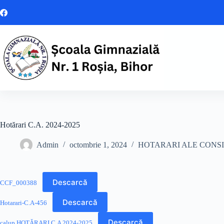
Sari
la
conținut
Hotărari C.A. 2024-2025
Admin
octombrie 1, 2024
HOTARARI ALE CONSI
Descarcă
CCF_000388
Descarcă
Hotarari-C.A-456
Descarcă
calup HOTĂRARI C.A 2024-2025