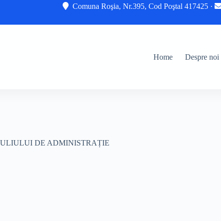
Comuna Roşia, Nr.395, Cod Poştal 417425 ·
Home
Despre noi
ULIULUI DE ADMINISTRAȚIE