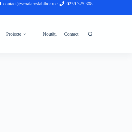
contact@scoalarosiabihor.ro
·
0259 325 308
Proiecte
Noutăți
Contact