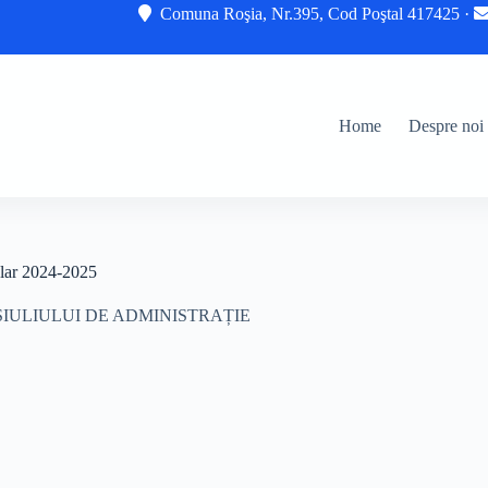
Comuna Roşia, Nr.395, Cod Poştal 417425 ·
Home
Despre noi
r 2024-2025
IULIULUI DE ADMINISTRAȚIE