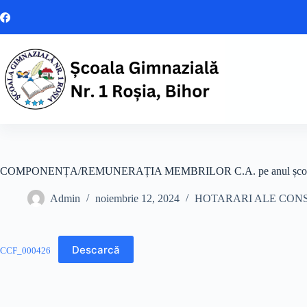
Sari
la
conținut
COMPONENȚA/REMUNERAȚIA MEMBRILOR C.A. pe anul școla
Admin
noiembrie 12, 2024
HOTARARI ALE CONS
Descarcă
CCF_000426