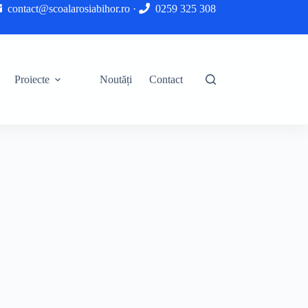
contact@scoalarosiabihor.ro
·
0259 325 308
Proiecte
Noutăți
Contact