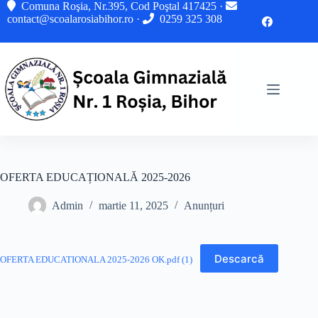
Sari
Comuna Roşia, Nr.395, Cod Poştal 417425 ·
la
contact@scoalarosiabihor.ro
·
0259 325 308
conținut
OFERTA EDUCAȚIONALĂ 2025-2026
Admin
martie 11, 2025
Anunțuri
Descarcă
OFERTA EDUCATIONALA 2025-2026 OK.pdf (1)