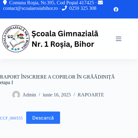
Sari
Comuna Roşia, Nr.395, Cod Poştal 417425 ·
la
contact@scoalarosiabihor.ro
·
0259 325 308
conținut
RAPORT ÎNSCRIERE A COPIILOR ÎN GRĂĂDINIȚĂ
etapa I
Admin
iunie 16, 2025
RAPOARTE
Descarcă
CCF_000555