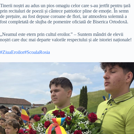
​Tinerii noștri au adus un pios omagiu celor care s-au jertfit pentru țară
prin recitaluri de poezii și cântece patriotice pline de emoție. În semn
de prețuire, au fost depuse coroane de flori, iar atmosfera solemnă a
fost completată de slujba de pomenire oficiată de Biserica Ortodoxă.
​„Neamul este etern prin cultul eroilor.” – Suntem mândri de elevii
noștri care duc mai departe valorile respectului și ale istoriei naționale!
#ZiuaEroilor
#ScoalaRosia