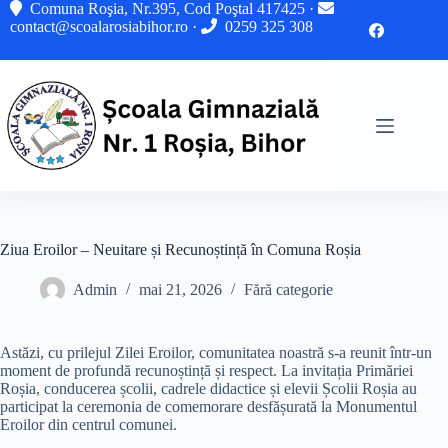
Sari
Comuna Roşia, Nr.395, Cod Poştal 417425 ·
la
contact@scoalarosiabihor.ro
·
0259 325 308
conținut
Ziua Eroilor – Neuitare și Recunoștință în Comuna Roșia
Admin
mai 21, 2026
Fără categorie
​Astăzi, cu prilejul Zilei Eroilor, comunitatea noastră s-a reunit într-un
moment de profundă recunoștință și respect. La invitația Primăriei
Roșia, conducerea școlii, cadrele didactice și elevii Școlii Roșia au
participat la ceremonia de comemorare desfășurată la Monumentul
Eroilor din centrul comunei.