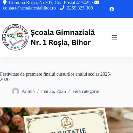
Sari
Comuna Roşia, Nr.395, Cod Poştal 417425 ·
la
contact@scoalarosiabihor.ro
·
0259 325 308
conținut
Festivitate de premiere finalul cursurilor anului școlar 2025-
2026
Admin
mai 26, 2026
Fără categorie