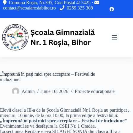
Sari
Comuna Roşia, Nr.395, Cod Poştal 417425 ·
la
contact@scoalarosiabihor.ro
·
0259 325 308
conținut
„Împreună în pași mici spre acceptare – Festival de
incluziune”
Admin
iunie 16, 2026
Proiecte educaţionale
Elevii clasei a III-a de la Școala Gimnazială Nr.1 Roșia au participat ,
miercuri, 10 iunie, de la ora 10:00, la prima ediție a festivalului:
„Împreună în pași mici spre acceptare – Festival de incluziune”
Evenimentul se va desfășura la CSEI Nr. 1 Oradea.
La secțiunea Recitare eleva SILAGHI SONIA din clasa a III-a a