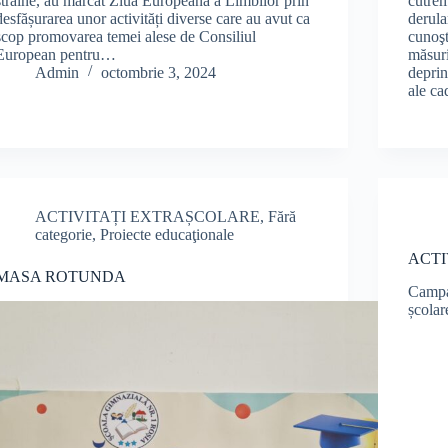
străine, au marcat Ziua Europeană a Limbilor prin
cutrem
desfășurarea unor activități diverse care au avut ca
derula
scop promovarea temei alese de Consiliul
cunoşt
European pentru…
măsuri
Admin
octombrie 3, 2024
deprin
ale c
ACTIVITAȚI EXTRAȘCOLARE
,
Fără
categorie
,
Proiecte educaţionale
ACTI
MASA ROTUNDA
Campa
școlar