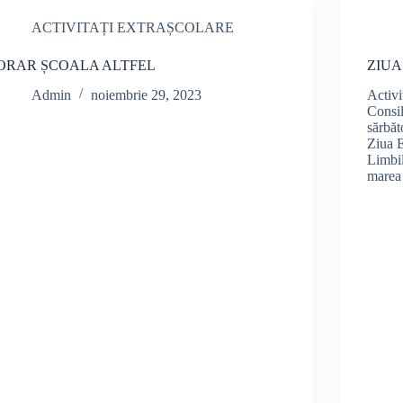
ACTIVITAȚI EXTRAȘCOLARE
ORAR ȘCOALA ALTFEL
ZIUA
Admin
noiembrie 29, 2023
Activi
Consi
sărbăt
Ziua 
Limbil
marea 