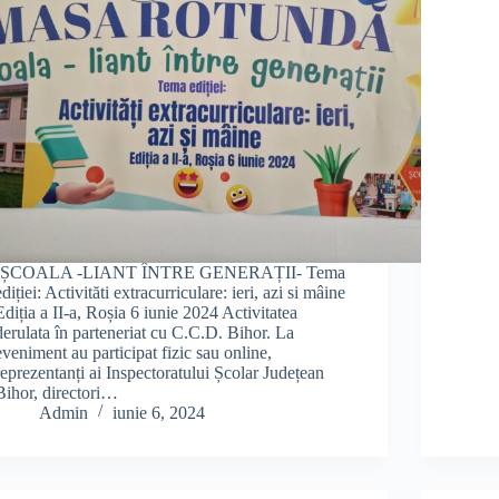
-ȘCOALA -LIANT ÎNTRE GENERAȚII- Tema
ediției: Activităti extracurriculare: ieri, azi si mâine
Ediția a II-a, Roșia 6 iunie 2024 Activitatea
derulata în parteneriat cu C.C.D. Bihor. La
eveniment au participat fizic sau online,
reprezentanți ai Inspectoratului Școlar Județean
Bihor, directori…
Admin
iunie 6, 2024