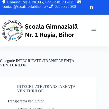
Sari
Comuna Roşia, Nr.395, Cod Poştal 417425 ·
la
contact@scoalarosiabihor.ro
·
0259 325 308
conținut
Categorie
INTEGRITATE /TRANSPARENȚA
VENITURILOR
INTEGRITATE /TRANSPARENȚA
VENITURILOR
Transparența veniturilor